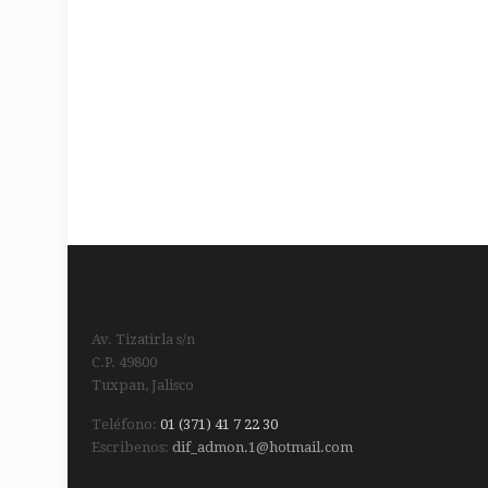
Av. Tizatirla s/n
C.P. 49800
Tuxpan, Jalisco
Teléfono:
01 (371) 41 7 22 30
Escribenos:
dif_admon.1@hotmail.com