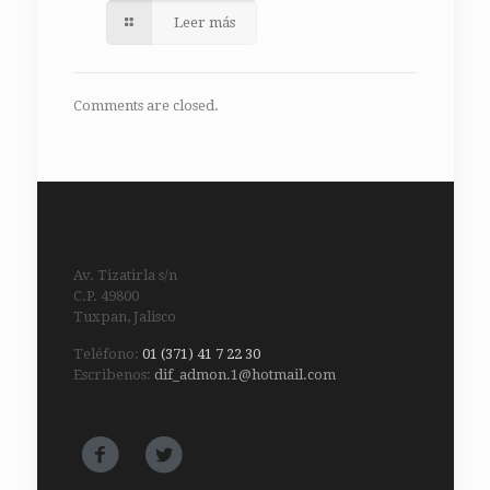
Leer más
Comments are closed.
Av. Tizatirla s/n
C.P. 49800
Tuxpan, Jalisco
Teléfono:
01 (371) 41 7 22 30
Escribenos:
dif_admon.1@hotmail.com